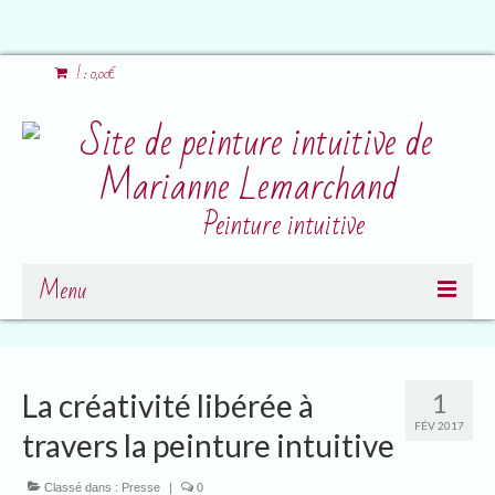
!
:
0,00
€
Peinture intuitive
Menu
Présentation
Petit topo sur l’artiste
La créativité libérée à
1
FÉV 2017
Ateliers
travers la peinture intuitive
Jeu de cartes
Classé dans :
Presse
|
0