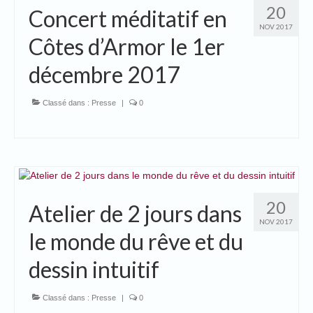
20
Concert méditatif en
Galeries
NOV 2017
Côtes d’Armor le 1er
Boutique
décembre 2017
Calendrier
Classé dans :
Presse
|
0
Mon Blog
Sites amis
Musique !
Presse & Co
20
Atelier de 2 jours dans
Livre d’or
NOV 2017
le monde du rêve et du
Peinture de l’âme avec Echosanté
dessin intuitif
Sur ma chaîne Youtube….
Classé dans :
Presse
|
0
Harmonisations