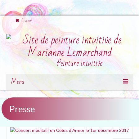
!
:
0,00
€
Peinture intuitive
Menu
Présentation
Presse
Petit topo sur l’artiste
Ateliers
Jeu de cartes