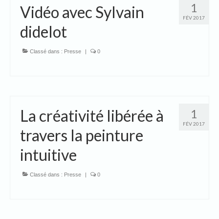
1
Vidéo avec Sylvain
FÉV 2017
didelot
Classé dans :
Presse
|
0
La créativité libérée à
1
FÉV 2017
travers la peinture
intuitive
Classé dans :
Presse
|
0