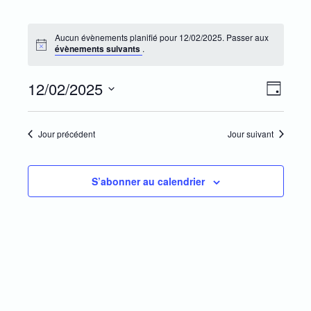
Galeries
Aucun évènements planifié pour 12/02/2025. Passer aux
Boutique
évènements suivants
.
Calendrier
12/02/2025
Navi
Navi
Jour
Mon Blog
Sélectionnez
par
de
une
Sites amis
Jour précédent
Jour suivant
date.
cons
vue
Musique !
Évè
S’abonner au calendrier
Presse & Co
Livre d’or
Peinture de l’âme avec Echosanté
Sur ma chaîne Youtube….
Harmonisations